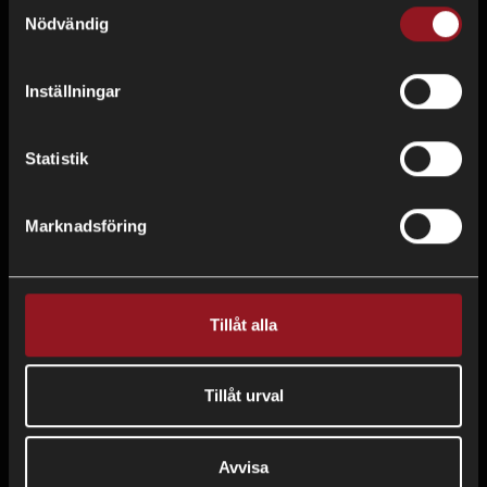
Samtyckesval
Nödvändig
Copyright © All rights reserved
Inställningar
INSPIRATION
OM OSS
Statistik
KARRIÄR
Marknadsföring
FRÅGOR & SVAR
FINANSIERING
Tillåt alla
KÖP- OCH LEVERANSVILLKOR
Tillåt urval
PRIVACY POLICY
Avvisa
VILLKOR OCH GARANTI