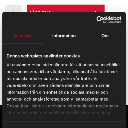
LÄGG TILL
Samtycke
Information
Om
Svart låsbar verktygslåda med tryckande tätning och
vattentåliga transporter.
Denna webbplats använder cookies
Innermått: 680x230x300mm
Vi använder enhetsidentifierare för att anpassa innehållet
och annonserna till användarna, tillhandahålla funktioner
Stor verktygslåda som normalt sett monteras över dragstänger
för sociala medier och analysera vår trafik. Vi
på våra vagnar utrustad med 2st låsbara handtag med 2st
vidarebefordrar även sådana identifierare och annan
tillhörande nycklar.
information från din enhet till de sociala medier och
annons- och analysföretag som vi samarbetar med.
Dessa kan i sin tur kombinera informationen med annan
information som du har tillhandahållit eller som de har
samlat in när du har använt deras tjänster.