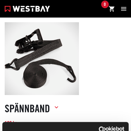
0
SPÄNNBAND
199 kr
exkl. moms*