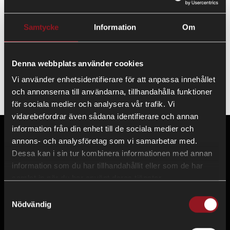
LÄGG TILL
Samtycke
Information
Om
Denna webbplats använder cookies
Westbays eget spännband med krok. 3 meter. Brottstyrka
Vi använder enhetsidentifierare för att anpassa innehållet
1500 kg/st.
och annonserna till användarna, tillhandahålla funktioner
för sociala medier och analysera vår trafik. Vi
vidarebefordrar även sådana identifierare och annan
information från din enhet till de sociala medier och
annons- och analysföretag som vi samarbetar med.
Dessa kan i sin tur kombinera informationen med annan
information som du har tillhandahållit eller som de har
Copyright © All rights reserved
samlat in när du har använt deras tjänster.
Samtyckesval
Nödvändig
INSPIRATION
OM OSS