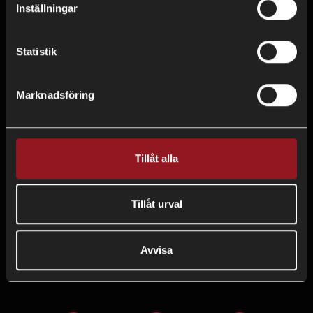
Inställningar
KARRIÄR
Statistik
FRÅGOR & SVAR
Marknadsföring
FINANSIERING
KÖP- OCH LEVERANSVILLKOR
Tillåt alla
PRIVACY POLICY
VILLKOR OCH GARANTI
Tillåt urval
CSR
Avvisa
BESÖK OSS