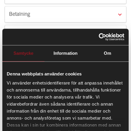
Betalning
Återbetalning
Frakt
Samtycke
Information
Om
Fraktskada
Denna webbplats använder cookies
Vi använder enhetsidentifierare för att anpassa innehållet
Byte och retur
och annonserna till användarna, tillhandahålla funktioner
för sociala medier och analysera vår trafik. Vi
vidarebefordrar även sådana identifierare och annan
Outlösta försändelser
information från din enhet till de sociala medier och
annons- och analysföretag som vi samarbetar med.
Dessa kan i sin tur kombinera informationen med annan
Avbeställning