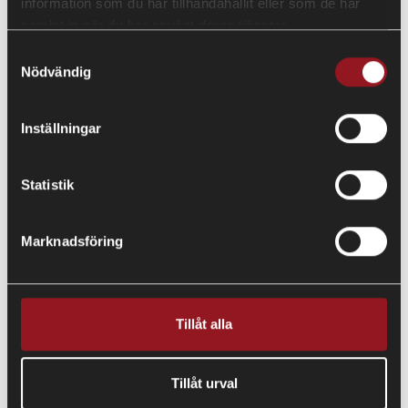
information som du har tillhandahållit eller som de har
samlat in när du har använt deras tjänster.
Ångerrätt
Samtyckesval
Nödvändig
Vid åberopande av ångerrätt
Inställningar
Force Majeure
Statistik
Marknadsföring
KONTAKTA OSS?
Hittar du inte svar på dina frågor? Ring oss eller begär
Tillåt alla
att bli uppringd.
Tillåt urval