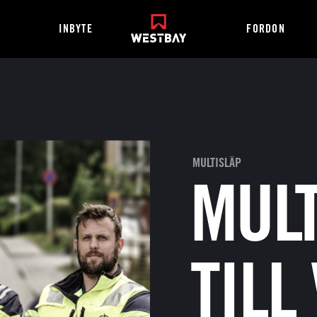
INBYTE
FORDON
MULTISLÄP
MUL
TILL