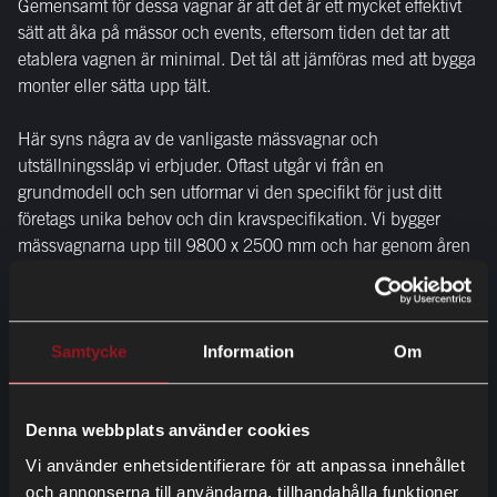
Gemensamt för dessa vagnar är att det är ett mycket effektivt
sätt att åka på mässor och events, eftersom tiden det tar att
etablera vagnen är minimal. Det tål att jämföras med att bygga
monter eller sätta upp tält.
Här syns några av de vanligaste mässvagnar och
utställningssläp vi erbjuder. Oftast utgår vi från en
grundmodell och sen utformar vi den specifikt för just ditt
företags unika behov och din kravspecifikation. Vi bygger
mässvagnarna upp till 9800 x 2500 mm och har genom åren
levererat ett mycket stort antal varianter. Tveka därför inte att
höra av dig till oss för att se fler bilder och ritningar. Du kan
dock enkelt börja med funktionen "Bygg Ditt Släp" för att få en
idé om prisbild och möjligheter. I nästa steg kan en av våra
Samtycke
Information
Om
kunniga säljare hjälpa dig med dina frågor eller önskemål.
Denna webbplats använder cookies
Vi använder enhetsidentifierare för att anpassa innehållet
och annonserna till användarna, tillhandahålla funktioner