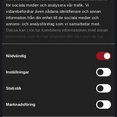
HIGHLIGHTS
för sociala medier och analysera vår trafik. Vi
vidarebefordrar även sådana identifierare och annan
information från din enhet till de sociala medier och
annons- och analysföretag som vi samarbetar med.
Al-Ko Kober kvalitetskomponenter
Dessa kan i sin tur kombinera informationen med annan
information som du har tillhandahållit eller som de har
Standardmodeller eller anpassade lösningar
samlat in när du har använt deras tjänster.
Samtyckesval
Inredning efter önskemål
Nödvändig
Kan helfolieras med reklam
Inställningar
Upp till 9800 x 2470 mm
Statistik
Får dras bakom personbil - 80 km/h
Marknadsföring