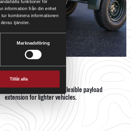
andahålla funktioner för
n information från din enhet
 tur kombinera informationen
deras tjänster.
Marknadsföring
VZA13
Tillåt alla
Light supply trailer - The flexible payload
extension for lighter vehicles.