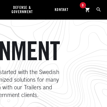
0
DEFENSE &
KONTAKT
GOVERNMENT
RNMENT
tarted with the Swedish
mized solutions for many
 with our Trailers and
vernment clients.