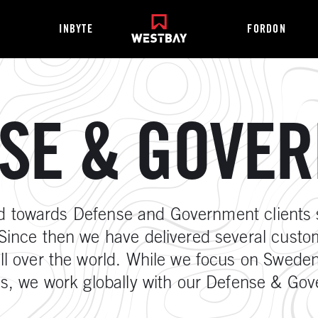
INBYTE
FORDON
SE & GOVE
d towards Defense and Government clients s
ince then we have delivered several custo
ll over the world. While we focus on Sweden
ns, we work globally with our Defense & Go