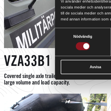
Vi använder enhetsidentifierar
sociala medier och analysera 
till de sociala medier och a
med annan information som du 
Samtyckesval
Nödvändig
VZA33B1
Avvisa
Covered single axle trailer - Rigid trailer with
large volume and load capacity.