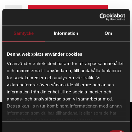
LÄGG TILL
Samtycke
Information
Om
Vår senaste modell av lämlås i eloxerad aluminium och
enklare öppning med svart låshandtag EURO 10.
Denna webbplats använder cookies
Levereras komplett med popnitar för enkelt utbyte.
Vi använder enhetsidentifierare för att anpassa innehållet
och annonserna till användarna, tillhandahålla funktioner
Maila gärna
reservdelar@westbay.se
för köp av äldre modeller
för sociala medier och analysera vår trafik. Vi
och konsultation.
vidarebefordrar även sådana identifierare och annan
information från din enhet till de sociala medier och
annons- och analysföretag som vi samarbetar med.
Dessa kan i sin tur kombinera informationen med annan
information som du har tillhandahållit eller som de har
samlat in när du har använt deras tjänster.
Samtyckesval