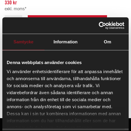
330 kr
exkl. moms*
LÄGG TILL
Samtycke
Information
Om
Standard positionsljus som sitter monterade på de flesta av de
senaste modellerna av våra vagnar Adam, Donna, Tippvagnar,
Denna webbplats använder cookies
Biltransporter & skåpsläpvagnar.
Vi använder enhetsidentifierare för att anpassa innehållet
och annonserna till användarna, tillhandahålla funktioner
för sociala medier och analysera vår trafik. Vi
vidarebefordrar även sådana identifierare och annan
Arbetsområde 12/24v och klara därav även lastbilar och
information från din enhet till de sociala medier och
övriga 24v system.
annons- och analysföretag som vi samarbetar med.
Dessa kan i sin tur kombinera informationen med annan
information som du har tillhandahållit eller som de har
samlat in när du har använt deras tjänster.