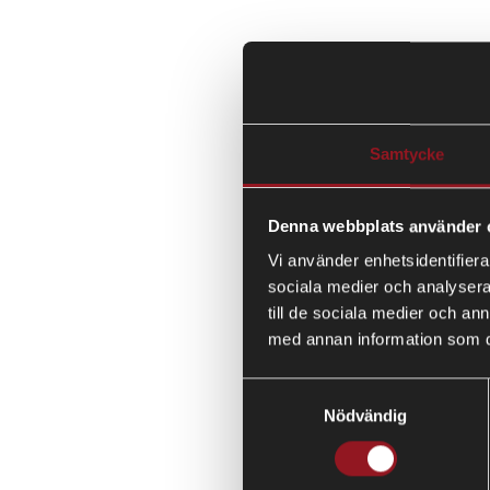
Samtycke
Denna webbplats använder 
Vi använder enhetsidentifierar
sociala medier och analysera 
till de sociala medier och a
med annan information som du 
Vi hör av oss, unde
Samtyckesval
Nödvändig